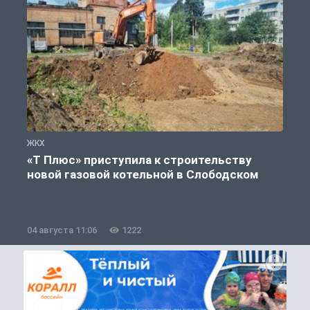
ЖКХ
Ж
«Т Плюс» приступила к строительству
новой газовой котельной в Слободском
04 августа 11:06
1222
0