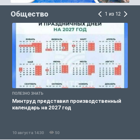
Общество
1 из 12
ПОЛЕЗНО ЗНАТЬ
О
Минтруд представил производственный
календарь на 2027 год
10 августа 14:30
50
1