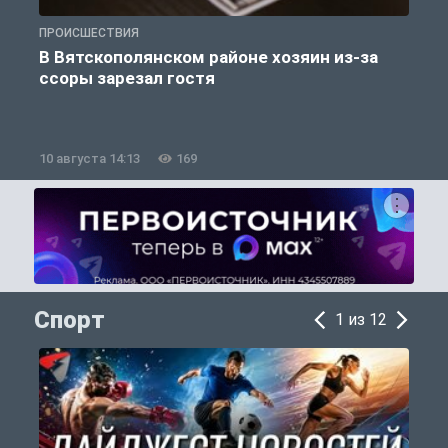
ПРОИСШЕСТВИЯ
П
В Вятскополянском районе хозяин из-за
ссоры зарезал гостя
10 августа 14:13
169
1
Спорт
1 из 12