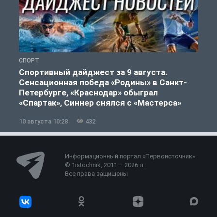
СПОРТ
Ф
Спортивный дайджест за 9 августа.
Сенсационная победа «Родины» в Санкт-
Петербурге, «Краснодар» обыграл
«Спартак», Синнер снялся с «Мастерса»
10 августа 10:28
432
0
Информационный портал «Первоисточник»
© 1istochnik, 2011 – 2026 гг.
Все права защищены