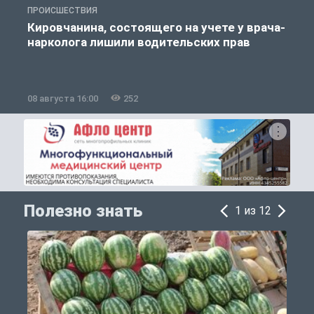
ПРОИСШЕСТВИЯ
О
Кировчанина, состоящего на учете у врача-
нарколога лишили водительских прав
08 августа 16:00
252
0
Полезно знать
1 из 12