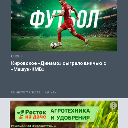
СПОРТ
С
Кировское «Динамо» сыграло вничью с
«Машук-КМВ»
в
08 августа 16:11
217
0