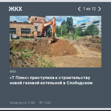
ЖКХ
1 из 12
ЖКХ
Ж
«Т Плюс» приступила к строительству
новой газовой котельной в Слободском
04 августа 11:06
1122
0