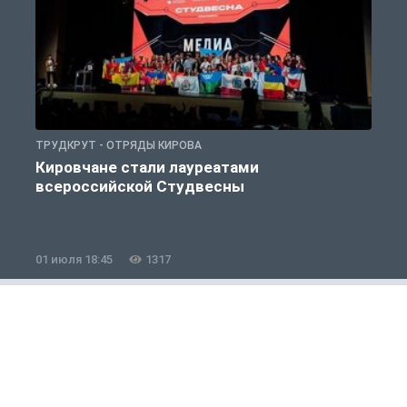
ТРУДКРУТ - ОТРЯДЫ КИРОВА
Т
Кировчане стали лауреатами
всероссийской Студвесны
01 июля 18:45
1317
1
Общество
1 из 12