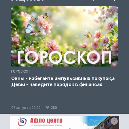
ГОРОСКОП
П
Овны - избегайте импульсивных покупок,а
Девы - наведите порядок в финансах
07 августа 20:00
280
0