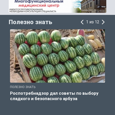
Полезно знать
1 из 12
ПОЛЕЗНО ЗНАТЬ
П
Роспотребнадзор дал советы по выбору
сладкого и безопасного арбуза