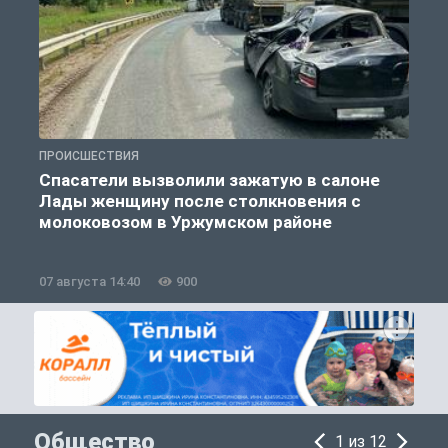
ПРОИСШЕСТВИЯ
П
Спасатели вызволили зажатую в салоне
Лады женщину после столкновения с
молоковозом в Уржумском районе
07 августа 14:40
900
0
Общество
1 из 12