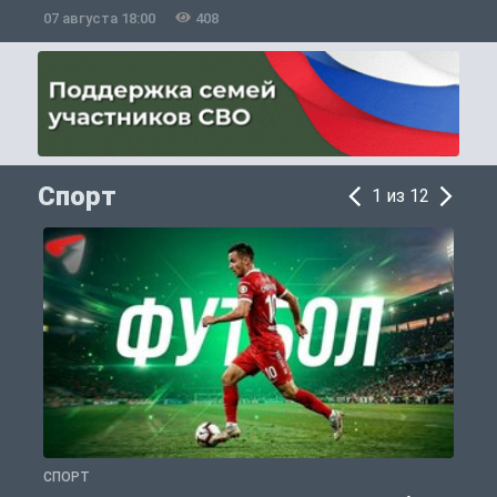
07 августа 18:00
408
0
Спорт
1 из 12
СПОРТ
С