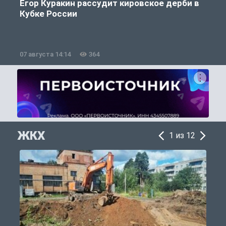
Егор Куракин рассудит кировское дерби в
Кубке России
«
07 августа 14:14
364
0
ЖКХ
1 из 12