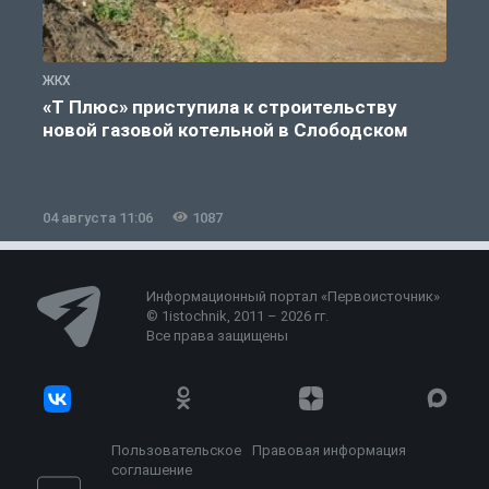
ЖКХ
Ж
«Т Плюс» приступила к строительству
новой газовой котельной в Слободском
04 августа 11:06
1087
0
Информационный портал «Первоисточник»
© 1istochnik, 2011 – 2026 гг.
Все права защищены
Пользовательское
Правовая информация
соглашение