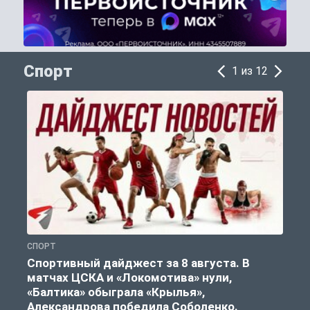
Спорт
1 из 12
СПОРТ
С
Спортивный дайджест за 8 августа. В
матчах ЦСКА и «Локомотива» нули,
«Балтика» обыграла «Крылья»,
Александрова победила Соболенко.