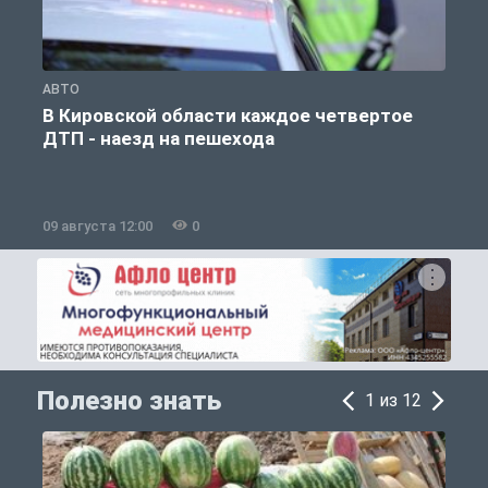
АВТО
О
В Кировской области каждое четвертое
ДТП - наезд на пешехода
09 августа 12:00
0
0
Полезно знать
1 из 12