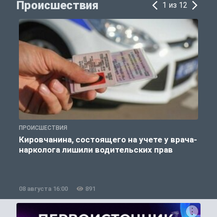
Происшествия
1 из 12
ПРОИСШЕСТВИЯ
П
Кировчанина, состоящего на учете у врача-
нарколога лишили водительских прав
08 августа 16:00
891
0