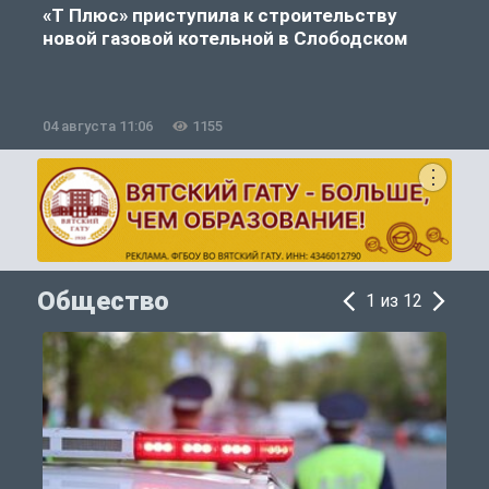
«Т Плюс» приступила к строительству
новой газовой котельной в Слободском
04 августа 11:06
1155
0
Общество
1 из 12