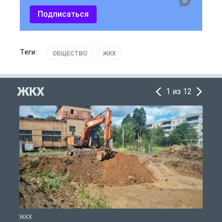
Подписаться
Теги:
ОБЩЕСТВО
ЖКХ
ЖКХ
1 из 12
ЖКХ
Ж