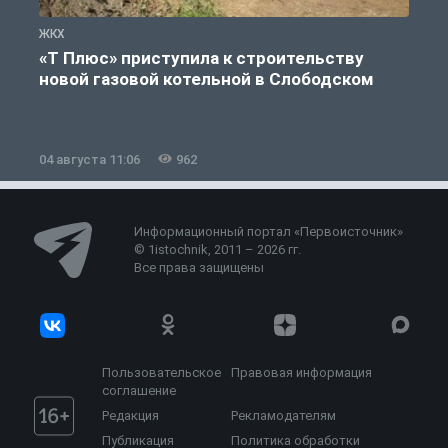
ЖКХ
Ж
«Т Плюс» приступила к строительству
новой газовой котельной в Слободском
04 августа 11:06
962
0
Информационный портал «Первоисточник»
© 1istochnik, 2011 – 2026 гг.
Все права защищены
Пользовательское
Правовая информация
соглашение
Редакция
Рекламодателям
Публикация
Политика обработки