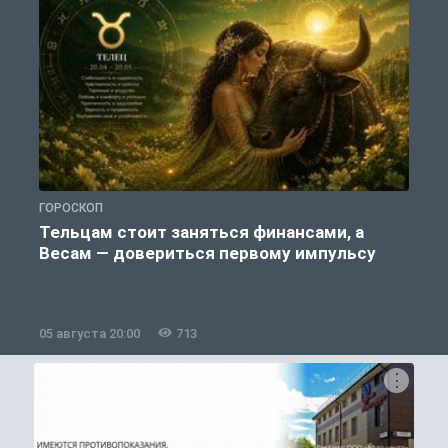
ГОРОСКОП
П
Тельцам стоит заняться финансами, а
Весам — довериться первому импульсу
05 августа 20:00
713
0