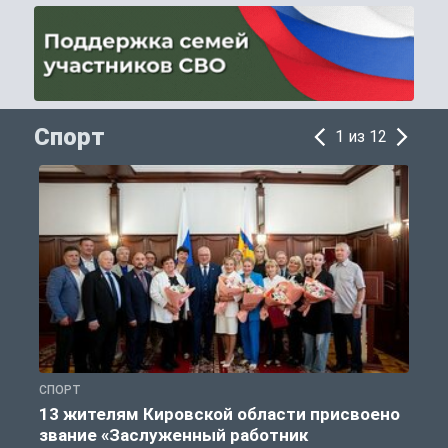
Спорт
1 из 12
СПОРТ
С
13 жителям Кировской области присвоено
звание «Заслуженный работник