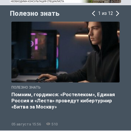
Полезно знать
1 из 12
ПОЛЕЗНО ЗНАТЬ
П
Помним, гордимся: «Ростелеком», Единая
Россия и «Леста» проведут кибертурнир
«Битва за Москву»
05 августа 15:56
510
0