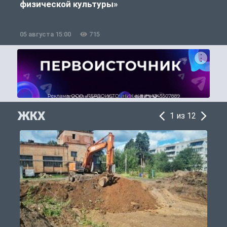
физической культуры»
05 августа 15:00
715
0
ЖКХ
1 из 12