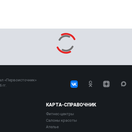
ал «Первоисточник»
 гг.
КАРТА-СПРАВОЧНИК
Фитнес-центры
Салоны красоты
Ателье