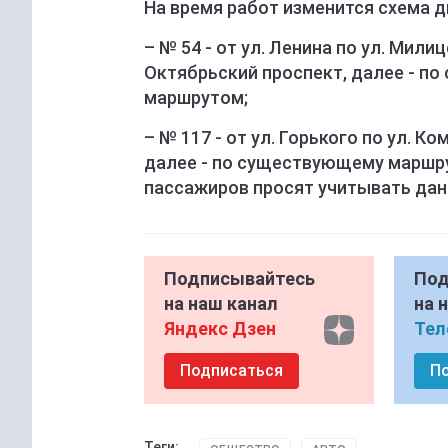
На время работ изменится схема д
– № 54 - от ул. Ленина по ул. Мили
Октябрьский проспект, далее - п
маршрутом;
– № 117 - от ул. Горького по ул. К
далее - по существующему маршру
пассажиров просят учитывать дан
Подписывайтесь
Под
на наш канал
на 
Яндекс Дзен
Тел
Подписаться
П
Теги: