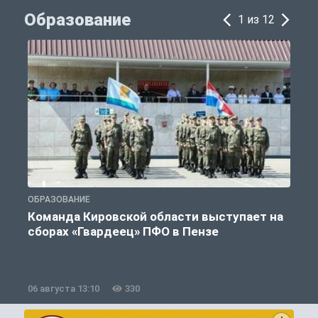
Образование
1 из 12
ОБРАЗОВАНИЕ
О
Команда Кировской области выступает на
сборах «Гвардеец» ПФО в Пензе
06 августа 13:10
330
0