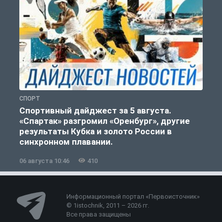
СПОРТ
С
Спортивный дайджест за 5 августа.
«Спартак» разгромил «Оренбург», другие
результаты Кубка и золото России в
синхронном плавании.
06 августа 10:46
410
0
Информационный портал «Первоисточник»
© 1istochnik, 2011 – 2026 гг.
Все права защищены