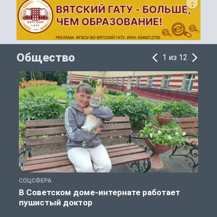
Общество
1 из 12
СОЦСФЕРА
О
В Советском доме-интернате работает
пушистый доктор