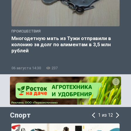
ПРОИСШЕСТВИЯ
П
Многодетную мать из Тужи отправили в
колонию за долг по алиментам в 3,5 млн
рублей
06 августа 14:30
237
0
Спорт
1 из 12