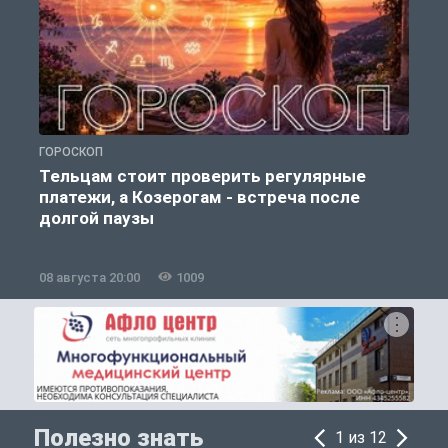
ГОРОСКОП
О
Тельцам стоит проверить регулярные
платежи, а Козерогам - встреча после
долгой паузы
08 августа 20:00
1009
0
Полезно знать
1 из 12