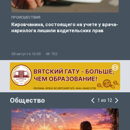
ПРОИСШЕСТВИЯ
П
Кировчанина, состоящего на учете у врача-
нарколога лишили водительских прав
08 августа 16:00
752
0
Общество
1 из 12