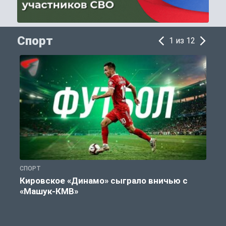
Спорт
1 из 12
СПОРТ
С
Кировское «Динамо» сыграло вничью с
«Машук-КМВ»
в