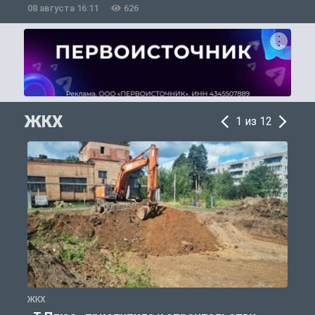
08 августа 16:11
626
0
ЖКХ
1 из 12
ЖКХ
Ж