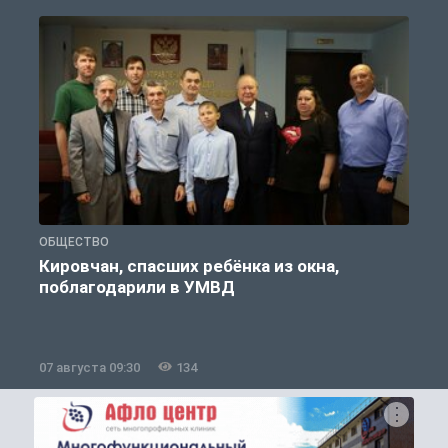
ОБЩЕСТВО
Р
Кировчан, спасших ребёнка из окна,
поблагодарили в УМВД
07 августа 09:30
134
0