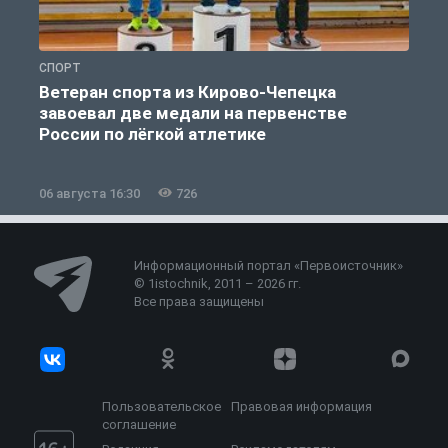
СПОРТ
С
Ветеран спорта из Кирово-Чепецка
завоевал две медали на первенстве
России по лёгкой атлетике
06 августа 16:30
726
0
Информационный портал «Первоисточник»
© 1istochnik, 2011 – 2026 гг.
Все права защищены
Пользовательское
Правовая информация
соглашение