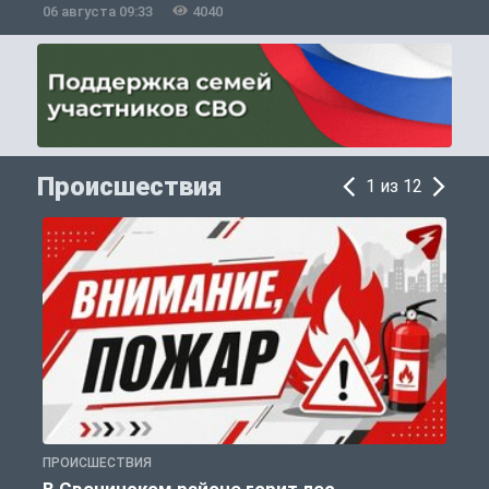
06 августа 09:33
4040
0
Происшествия
1 из 12
ПРОИСШЕСТВИЯ
П