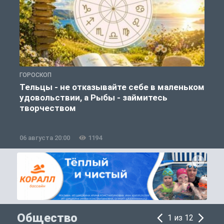
ГОРОСКОП
Г
Тельцы - не отказывайте себе в маленьком
удовольствии, а Рыбы - займитесь
творчеством
06 августа 20:00
1194
0
Общество
1 из 12