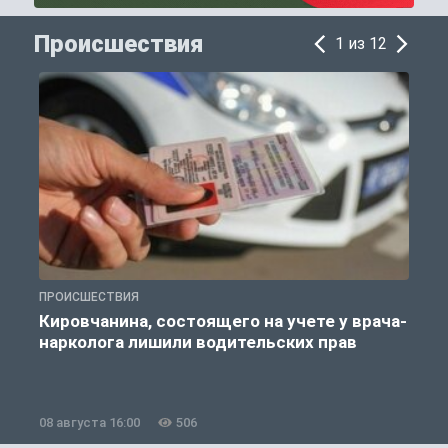
Происшествия
1 из 12
ПРОИСШЕСТВИЯ
П
Кировчанина, состоящего на учете у врача-
нарколога лишили водительских прав
08 августа 16:00
506
0