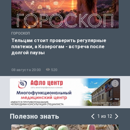
ГОРОСКОП
О
Тельцам стоит проверить регулярные
платежи, а Козерогам - встреча после
долгой паузы
08 августа 20:00
520
0
Полезно знать
1 из 12