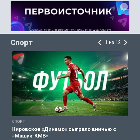
Спорт
1 из 12
СПОРТ
С
Кировское «Динамо» сыграло вничью с
«Машук-КМВ»