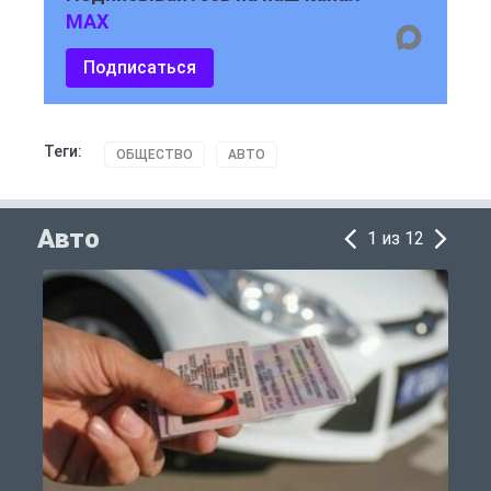
MAX
Подписаться
Теги:
ОБЩЕСТВО
АВТО
Авто
1 из 12