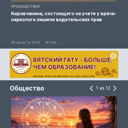
ПРОИСШЕСТВИЯ
А
Кировчанина, состоящего на учете у врача-
нарколога лишили водительских прав
08 августа 16:00
506
0
Общество
1 из 12