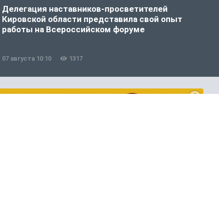
Делегация наставников-просветителей
В
Кировской области представила свой опыт
о
работы на Всероссийском форуме
с
ц
07 августа 10:10
1317
0