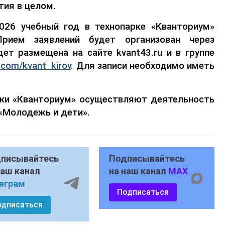
тия в целом.
026 учебный год в технопарке «Кванториум»
Прием заявлений будет организован через
ет размещена на сайте kvant43.ru и в группе
k.com/kvant_kirov
. Для записи
необходимо иметь
рки «Кванториум» осуществляют деятельность
 «Молодежь и дети».
писывайтесь
Подписывайтесь
наш канал
на наш канал
MAX
еграм
Подписаться
одписаться