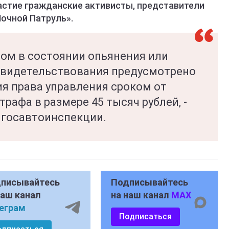
астие гражданские активисты, представители
Ночной Патруль».
том в состоянии опьянения или
свидетельствования предусмотрено
ия права управления сроком от
трафа в размере 45 тысяч рублей, -
 госавтоинспекции.
писывайтесь
Подписывайтесь
наш канал
на наш канал
MAX
еграм
Подписаться