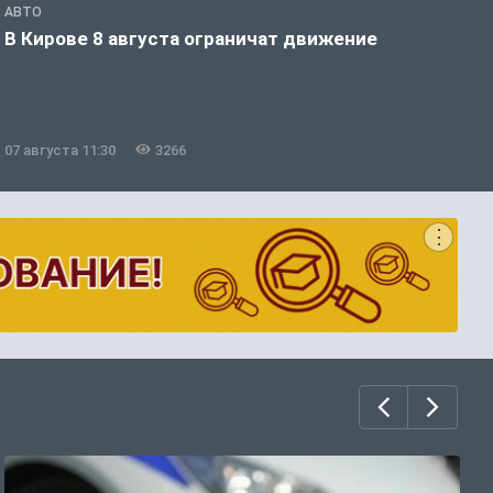
АВТО
П
В Кирове 8 августа ограничат движение
В
Д
07 августа 11:30
3266
0