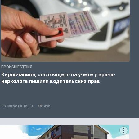
ПРОИСШЕСТВИЯ
О
Кировчанина, состоящего на учете у врача-
В
нарколога лишили водительских прав
н
08 августа 16:00
496
0