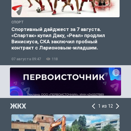
СПОРТ
С
Спортивный дайджест за 7 августа.
«Спартак» купил Даку, «Реал» продлил
Винисиуса, СКА заключил пробный
контракт с Ларионовым-младшим.
07 августа 09:47
118
0
ЖКХ
1 из 12