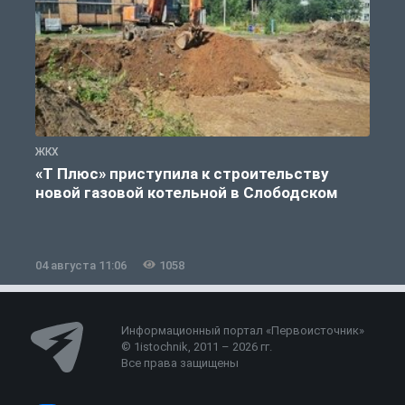
ЖКХ
Ж
«Т Плюс» приступила к строительству
новой газовой котельной в Слободском
04 августа 11:06
1058
0
Информационный портал «Первоисточник»
© 1istochnik, 2011 – 2026 гг.
Все права защищены