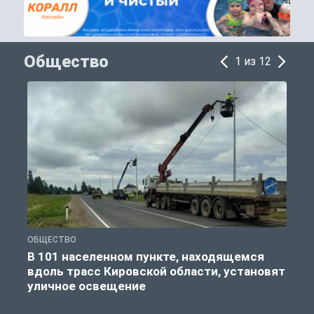
Общество
1 из 12
ОБЩЕСТВО
О
В 101 населенном пункте, находящемся
К
вдоль трасс Кировской области, установят
уличное освещение