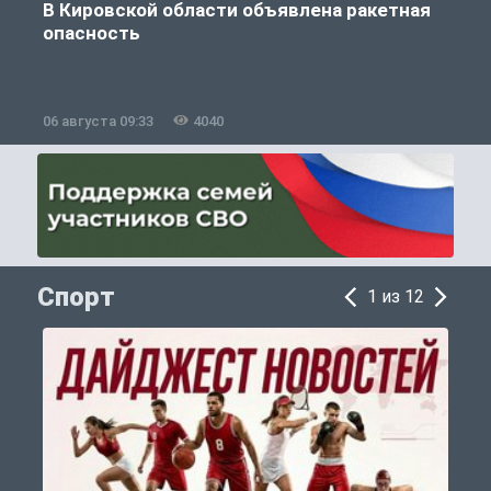
В Кировской области объявлена ракетная
опасность
06 августа 09:33
4040
0
Спорт
1 из 12