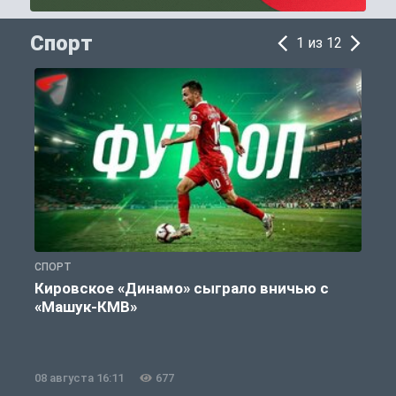
Спорт
1 из 12
СПОРТ
С
Кировское «Динамо» сыграло вничью с
«Машук-КМВ»
в
08 августа 16:11
677
0