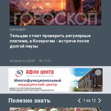
ГОРОСКОП
О
Тельцам стоит проверить регулярные
платежи, а Козерогам - встреча после
долгой паузы
08 августа 20:00
1119
0
Полезно знать
1 из 12