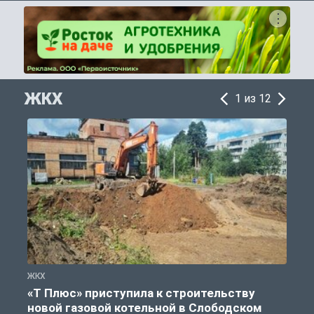
ЖКХ
1 из 12
ЖКХ
Ж
«Т Плюс» приступила к строительству
новой газовой котельной в Слободском