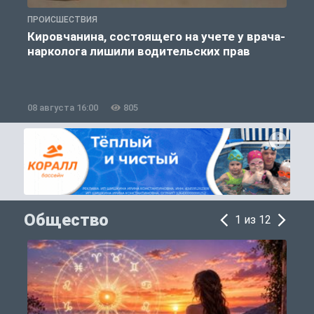
ПРОИСШЕСТВИЯ
П
Кировчанина, состоящего на учете у врача-
нарколога лишили водительских прав
08 августа 16:00
805
0
Общество
1 из 12