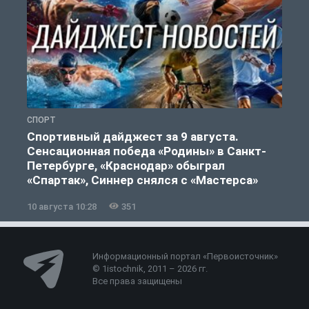
СПОРТ
Ф
Спортивный дайджест за 9 августа.
Сенсационная победа «Родины» в Санкт-
Петербурге, «Краснодар» обыграл
«Спартак», Синнер снялся с «Мастерса»
10 августа 10:28
351
0
Информационный портал «Первоисточник»
© 1istochnik, 2011 – 2026 гг.
Все права защищены