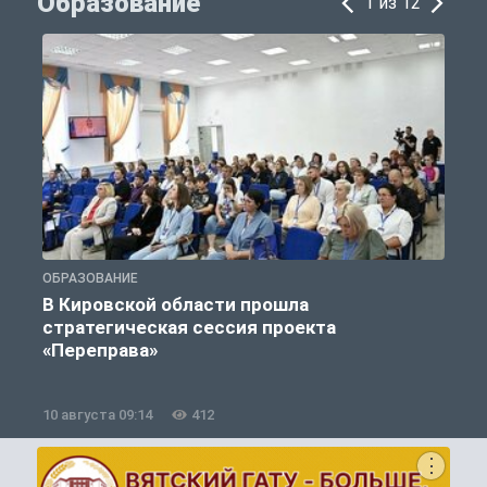
Образование
1 из 12
ОБРАЗОВАНИЕ
О
В Кировской области прошла
стратегическая сессия проекта
«Переправа»
10 августа 09:14
412
0