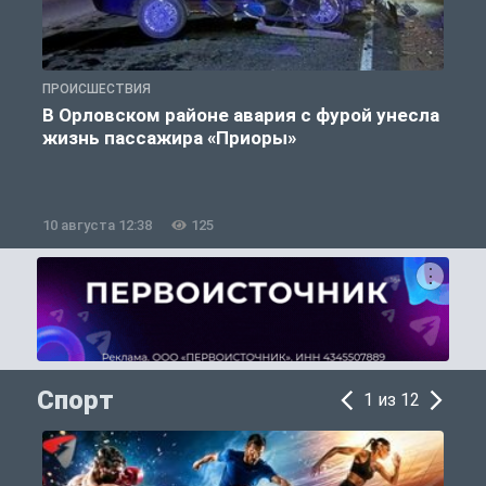
ПРОИСШЕСТВИЯ
П
В Орловском районе авария с фурой унесла
жизнь пассажира «Приоры»
10 августа 12:38
125
1
Спорт
1 из 12