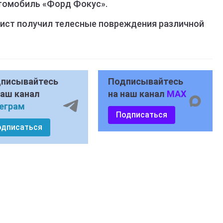
втомобиль «Форд Фокус».
лист получил телесные повреждения различной
писывайтесь
Подписывайтесь
наш канал
на наш канал
MAX
еграм
Подписаться
одписаться