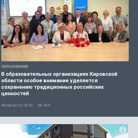
ОБРАЗОВАНИЕ
О
В образовательных организациях Кировской
К
области особое внимание уделяется
т
сохранению традиционных российских
ценностей
06 августа 18:10
819
0