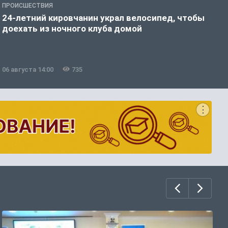
ПРОИСШЕСТВИЯ
П
24-летний кировчанин украл велосипед, чтобы
В
доехать из ночного клуба домой
р
06 августа 14:00
735
0