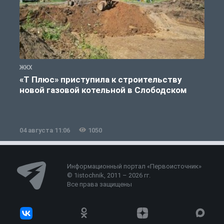
ЖКХ
Ж
«Т Плюс» приступила к строительству
новой газовой котельной в Слободском
04 августа 11:06
1050
0
Информационный портал «Первоисточник»
© 1istochnik, 2011 – 2026 гг.
Все права защищены