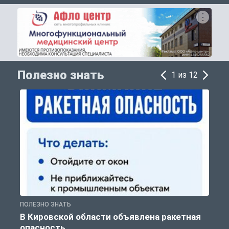
Полезно знать
1 из 12
ПОЛЕЗНО ЗНАТЬ
Т
В Кировской области объявлена ракетная
опасность