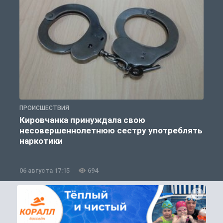
ПРОИСШЕСТВИЯ
П
Кировчанка принуждала свою
несовершеннолетнюю сестру употреблять
к
наркотики
06 августа 17:15
694
0