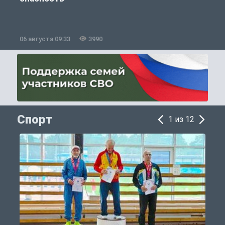
06 августа 09:33
3990
0
Спорт
1 из 12