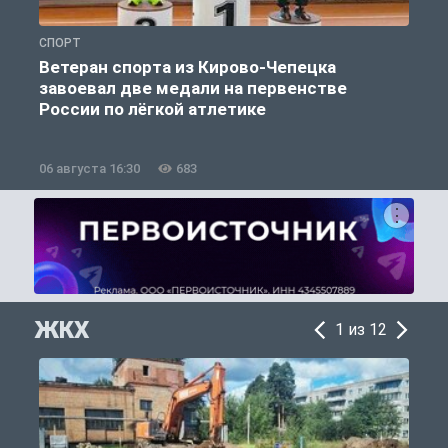
СПОРТ
С
Ветеран спорта из Кирово-Чепецка
завоевал две медали на первенстве
России по лёгкой атлетике
06 августа 16:30
683
0
ЖКХ
1 из 12