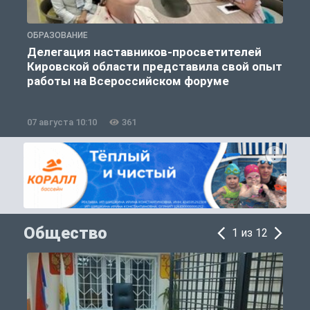
ОБРАЗОВАНИЕ
О
Делегация наставников-просветителей
Кировской области представила свой опыт
работы на Всероссийском форуме
07 августа 10:10
361
0
Общество
1 из 12