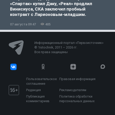
«Спартак» купил Даку, «Реал» продлил
Винисиуса, СКА заключил пробный
контракт с Ларионовым-младшим.
07 августа 09:47
405
0
Информационный портал «Первоисточник»
© 1istochnik, 2011 – 2026 гг.
Все права защищены
Пользовательское
Правовая информация
соглашение
Редакция
Рекламодателям
Публикация
Политика обработки
комментариев
персональных данных