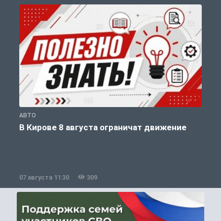
АВТО
П
В Кирове 8 августа ограничат движение
07 августа 11:30
309
0