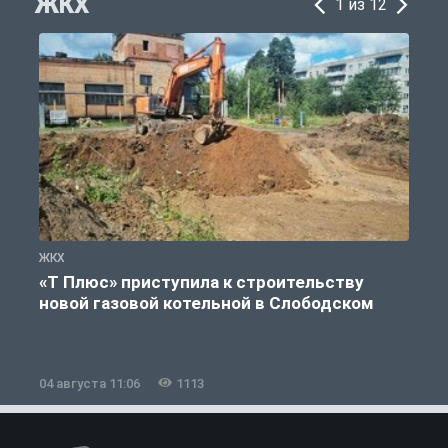
ЖКХ
1 из 12
ЖКХ
Ж
«Т Плюс» приступила к строительству
новой газовой котельной в Слободском
04 августа 11:06
1113
0