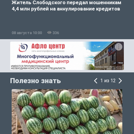
Житель Слободского передал мошенникам
4,4 млн рублей на аннулирование кредитов
08 августа 10:00
336
0
Полезно знать
1 из 12