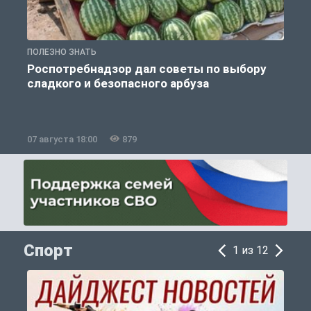
ПОЛЕЗНО ЗНАТЬ
П
Роспотребнадзор дал советы по выбору
сладкого и безопасного арбуза
07 августа 18:00
879
0
Спорт
1 из 12