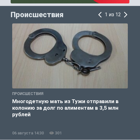
Происшествия
1 из 12
ПРОИСШЕСТВИЯ
П
Многодетную мать из Тужи отправили в
колонию за долг по алиментам в 3,5 млн
рублей
06 августа 14:30
301
0