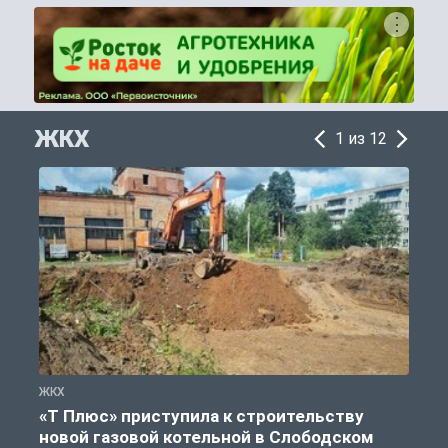
ЖКХ
1 из 12
ЖКХ
Ж
«Т Плюс» приступила к строительству
новой газовой котельной в Слободском