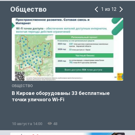
Общество
1 из 12
ОБЩЕСТВО
П
В Кирове оборудованы 33 бесплатные
точки уличного Wi-Fi
10 августа 14:00
48
1