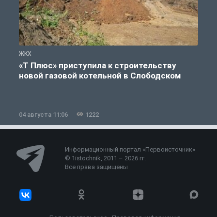
ЖКХ
Ж
«Т Плюс» приступила к строительству
новой газовой котельной в Слободском
04 августа 11:06
1222
0
Информационный портал «Первоисточник»
© 1istochnik, 2011 – 2026 гг.
Все права защищены