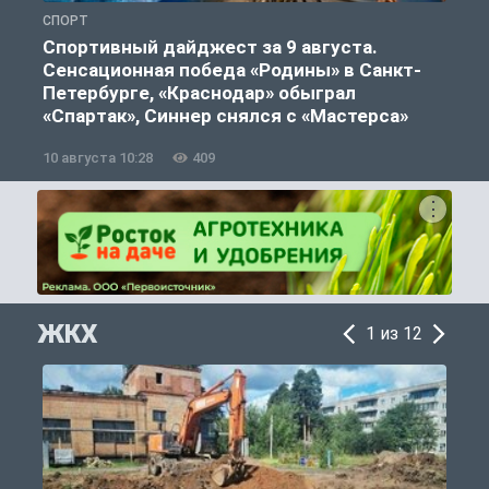
СПОРТ
Ф
Спортивный дайджест за 9 августа.
Сенсационная победа «Родины» в Санкт-
Петербурге, «Краснодар» обыграл
«Спартак», Синнер снялся с «Мастерса»
10 августа 10:28
409
0
ЖКХ
1 из 12