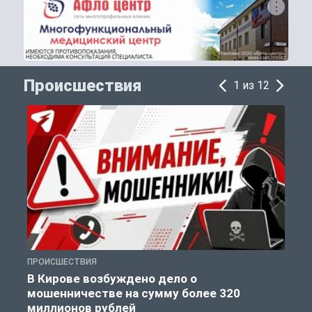
Происшествия
1 из 12
ПРОИСШЕСТВИЯ
П
В Кирове возбуждено дело о
мошенничестве на сумму более 320
миллионов рублей