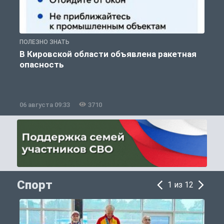
ПОЛЕЗНО ЗНАТЬ
Т
В Кировской области объявлена ракетная
опасность
06 августа 09:33
3710
0
Спорт
1 из 12