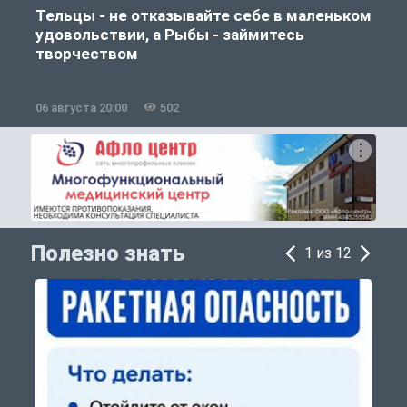
Тельцы - не отказывайте себе в маленьком
удовольствии, а Рыбы - займитесь
творчеством
06 августа 20:00
502
0
Полезно знать
1 из 12