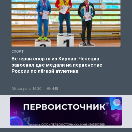
СПОРТ
С
Ветеран спорта из Кирово-Чепецка
завоевал две медали на первенстве
России по лёгкой атлетике
06 августа 16:30
445
0