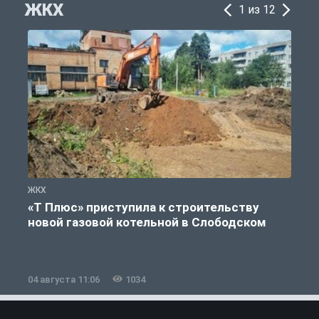
ЖКХ
1 из 12
ЖКХ
Ж
«Т Плюс» приступила к строительству
новой газовой котельной в Слободском
04 августа 11:06
1034
0