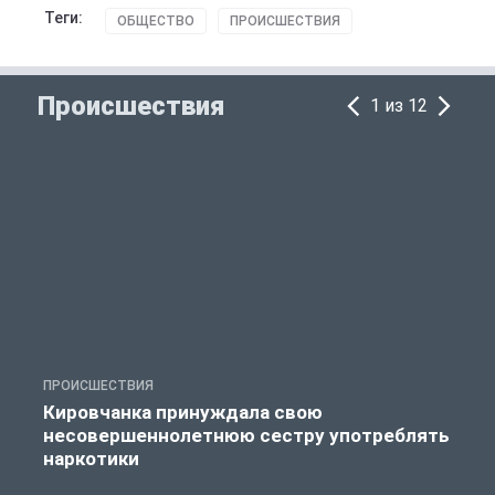
Теги:
ОБЩЕСТВО
ПРОИСШЕСТВИЯ
Происшествия
1 из 12
ПРОИСШЕСТВИЯ
П
Кировчанка принуждала свою
несовершеннолетнюю сестру употреблять
к
наркотики