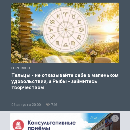
ГОРОСКОП
О
Тельцы - не отказывайте себе в маленьком
удовольствии, а Рыбы - займитесь
творчеством
06 августа 20:00
746
0