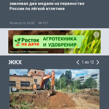
завоевал две медали на первенстве
России по лёгкой атлетике
06 августа 16:30
517
0
ЖКХ
1 из 12