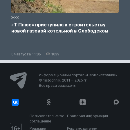
ЖКХ
Ж
«Т Плюс» приступила к строительству
новой газовой котельной в Слободском
04 августа 11:06
1039
0
Информационный портал «Первоисточник»
© 1istochnik, 2011 – 2026 гг.
Все права защищены
Пользовательское
Правовая информация
соглашение
Редакция
Рекламодателям