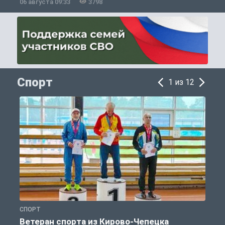
06 августа 09:33
3798
0
Спорт
1 из 12
СПОРТ
С
Ветеран спорта из Кирово-Чепецка