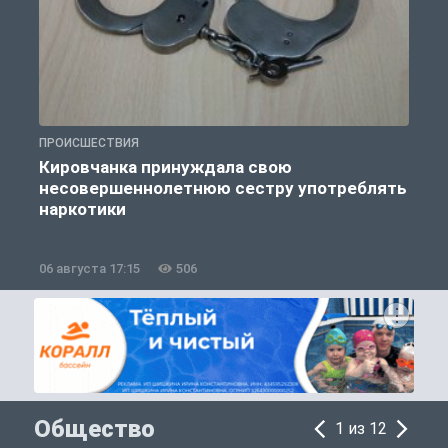
ПРОИСШЕСТВИЯ
П
Кировчанка принуждала свою
несовершеннолетнюю сестру употреблять
к
наркотики
06 августа 17:15
506
0
Общество
1 из 12