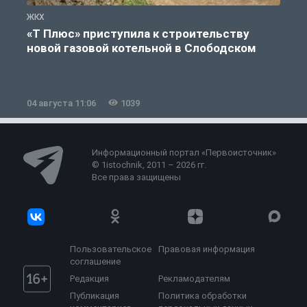
ЖКХ
Ж
«Т Плюс» приступила к строительству
новой газовой котельной в Слободском
04 августа 11:06
1039
0
Информационный портал «Первоисточник»
© 1istochnik, 2011 – 2026 гг.
Все права защищены
Пользовательское
Правовая информация
соглашение
Редакция
Рекламодателям
Публикация
Политика обработки