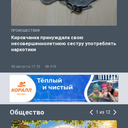
ПРОИСШЕСТВИЯ
П
Кировчанка принуждала свою
несовершеннолетнюю сестру употреблять
к
наркотики
06 августа 17:15
515
0
Общество
1 из 12