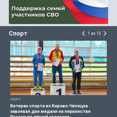
Спорт
1 из 12
СПОРТ
С
Ветеран спорта из Кирово-Чепецка
завоевал две медали на первенстве
России по лёгкой атлетике