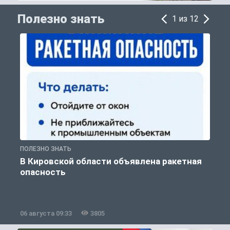
Полезно знать
1 из 12
ПОЛЕЗНО ЗНАТЬ
Т
В Кировской области объявлена ракетная
опасность
06 августа 09:33
3805
0