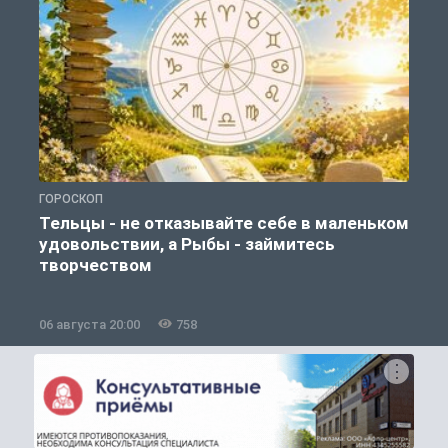
ГОРОСКОП
О
Тельцы - не отказывайте себе в маленьком
удовольствии, а Рыбы - займитесь
творчеством
06 августа 20:00
758
0