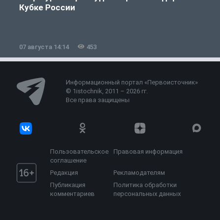
Кубке России
«
07 августа 14:14
453
0
Информационный портал «Первоисточник»
© 1istochnik, 2011 – 2026 гг.
Все права защищены
Пользовательское
Правовая информация
соглашение
Редакция
Рекламодателям
Публикация
Политика обработки
комментариев
персональных данных