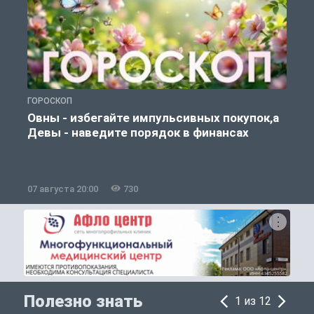
ГОРОСКОП
П
Овны - избегайте импульсивных покупок,а
Девы - наведите порядок в финансах
07 августа 20:00
730
0
Полезно знать
1 из 12