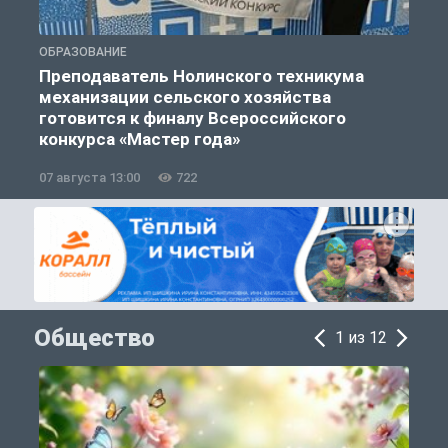
ОБРАЗОВАНИЕ
О
Преподаватель Нолинского техникума
механизации сельского хозяйства
готовится к финалу Всероссийского
конкурса «Мастер года»
07 августа 13:00
722
0
Общество
1 из 12