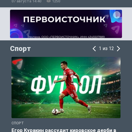
07 августа 14:40
1250
0
Спорт
1 из 12
СПОРТ
С
Егор Куракин рассудит кировское дерби в