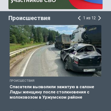
Происшествия
1 из 12
ПРОИСШЕСТВИЯ
П
Спасатели вызволили зажатую в салоне
Лады женщину после столкновения с
молоковозом в Уржумском районе