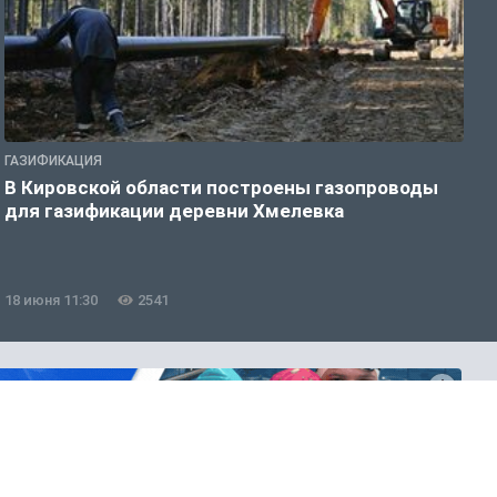
ГАЗИФИКАЦИЯ
Г
В Кировской области построены газопроводы
В
для газификации деревни Хмелевка
18 июня 11:30
2541
1