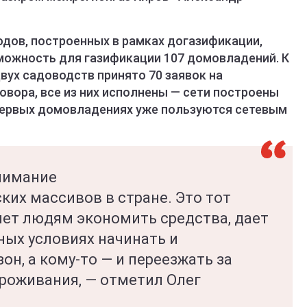
дов, построенных в рамках догазификации,
зможность для газификации 107 домовладений. К
вух садоводств принято 70 заявок на
вора, все из них исполнены — сети построены
 первых домовладениях уже пользуются сетевым
нимание
их массивов в стране. Это тот
яет людям экономить средства, дает
ых условиях начинать и
он, а кому-то — и переезжать за
проживания, — отметил Олег