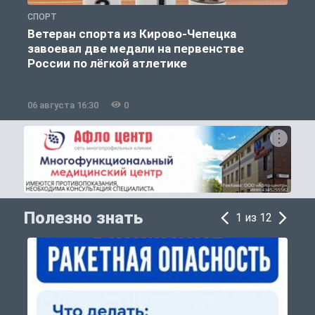
СПОРТ
О
Ветеран спорта из Кирово-Чепецка
завоевал две медали на первенстве
России по лёгкой атлетике
06 августа 16:30
0
0
Полезно знать
1 из 12