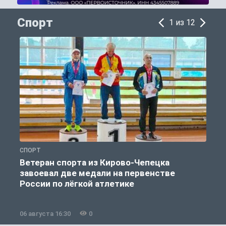
Спорт
1 из 12
СПОРТ
С
Ветеран спорта из Кирово-Чепецка
завоевал две медали на первенстве
России по лёгкой атлетике
06 августа 16:30
0
0