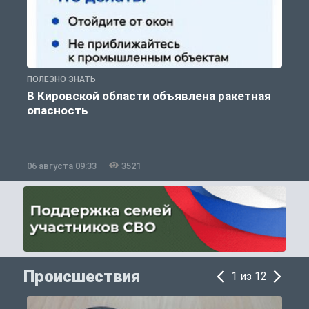
ПОЛЕЗНО ЗНАТЬ
Т
В Кировской области объявлена ракетная
опасность
06 августа 09:33
3521
0
Происшествия
1 из 12