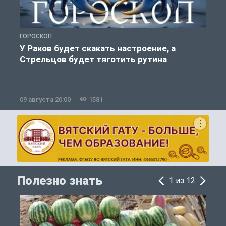
ГОРОСКОП
О
У Раков будет скакать настроение, а
Стрельцов будет тяготить рутина
09 августа 20:00
1581
0
Полезно знать
1 из 12