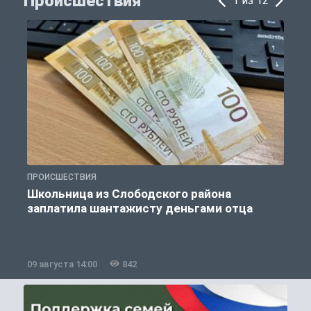
Происшествия
1 из 12
ПРОИСШЕСТВИЯ
П
Школьница из Слободского района
К
заплатила шантажисту деньгами отца
09 августа 14:00
842
0