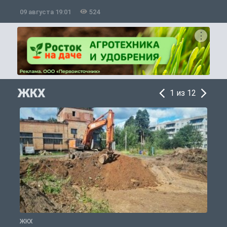
09 августа 19:01
524
0
ЖКХ
1 из 12
ЖКХ
Ж