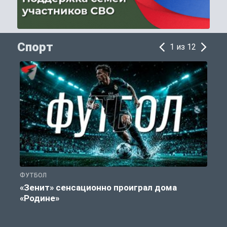
Спорт
1 из 12
ФУТБОЛ
С
«Зенит» сенсационно проиграл дома
«Родине»