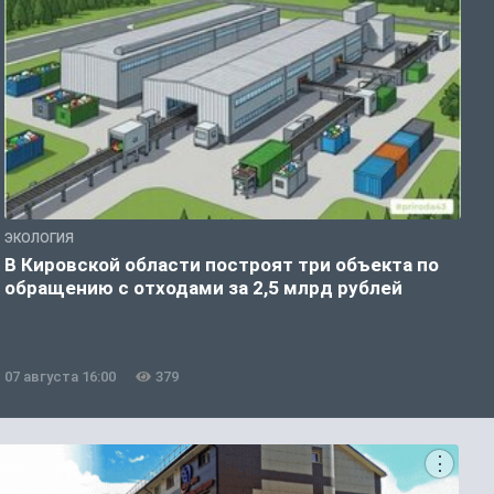
ЭКОЛОГИЯ
А
В Кировской области построят три объекта по
Н
обращению с отходами за 2,5 млрд рублей
07 августа 16:00
379
0