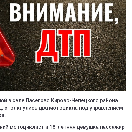
ной в селе Пасегово Кирово-Чепецкого района
, столкнулись два мотоцикла под управлением
ов.
тний мотоциклист и 16-летняя девушка пассажир