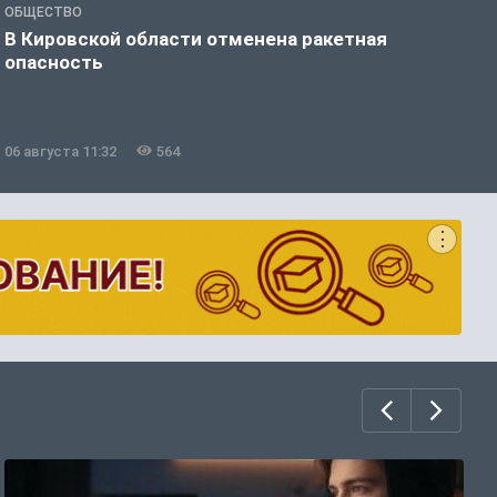
ОБЩЕСТВО
О
В Кировской области отменена ракетная
Ж
опасность
у
06 августа 11:32
564
0