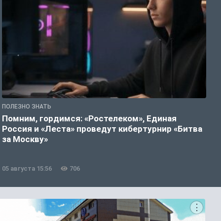
ПОЛЕЗНО ЗНАТЬ
П
Помним, гордимся: «Ростелеком», Единая
А
Россия и «Леста» проведут кибертурнир «Битва
о
за Москву»
05 августа 15:56
706
0