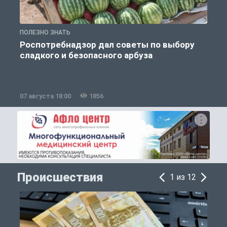
ПОЛЕЗНО ЗНАТЬ
П
Роспотребнадзор дал советы по выбору
сладкого и безопасного арбуза
07 августа 18:00
1856
0
Происшествия
1 из 12