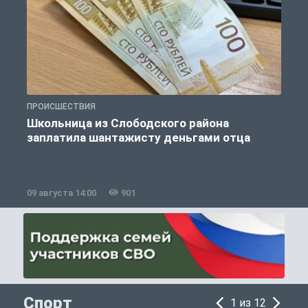
ПРОИСШЕСТВИЯ
П
Школьница из Слободского района
К
заплатила шантажисту деньгами отца
09 августа 14:00
901
0
Спорт
1 из 12