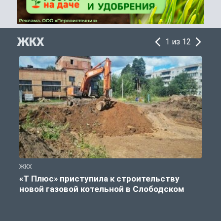
ЖКХ
1 из 12
ЖКХ
Ж
«Т Плюс» приступила к строительству
новой газовой котельной в Слободском