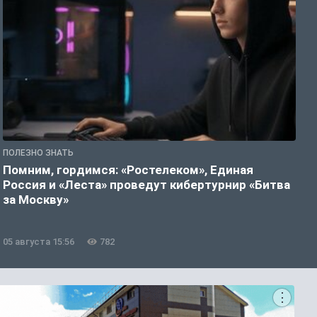
ПОЛЕЗНО ЗНАТЬ
П
Помним, гордимся: «Ростелеком», Единая
А
Россия и «Леста» проведут кибертурнир «Битва
о
за Москву»
05 августа 15:56
782
0