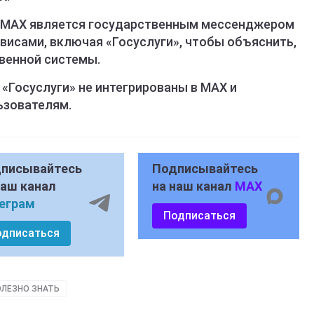
 MAX является государственным мессенджером
висами, включая «Госуслуги», чтобы объяснить,
твенной системы.
«Госуслуги» не интегрированы в MAX и
ьзователям.
писывайтесь
Подписывайтесь
наш канал
на наш канал
MAX
еграм
Подписаться
одписаться
ОЛЕЗНО ЗНАТЬ