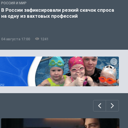
РОССИЯ И МИР
Г
В России зафиксировали резкий скачок спроса
Д
на одну из вахтовых профессий
б
04 августа 17:00
1241
0