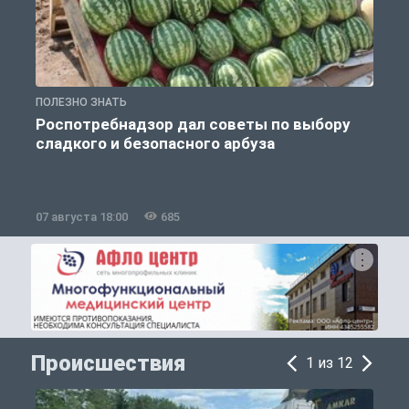
ПОЛЕЗНО ЗНАТЬ
П
Роспотребнадзор дал советы по выбору
сладкого и безопасного арбуза
07 августа 18:00
685
0
Происшествия
1 из 12