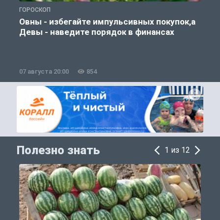
ГОРОСКОП
П
Овны - избегайте импульсивных покупок,а
Девы - наведите порядок в финансах
07 августа 20:00
854
0
Полезно знать
1 из 12