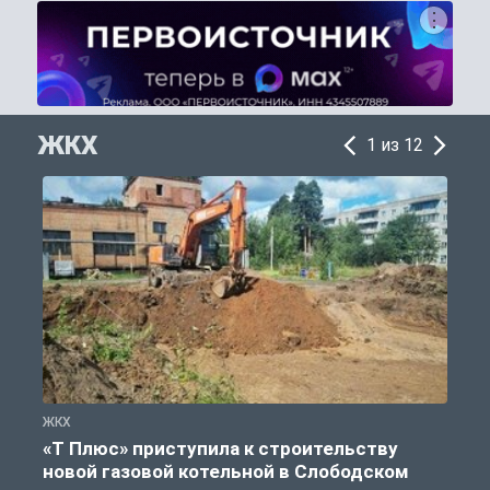
ЖКХ
1 из 12
ЖКХ
Ж
«Т Плюс» приступила к строительству
новой газовой котельной в Слободском