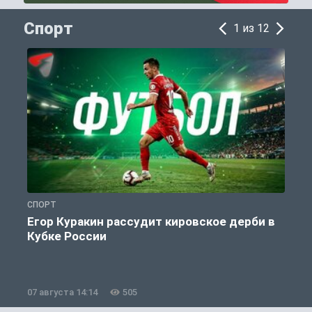
Спорт
1 из 12
СПОРТ
С
Егор Куракин рассудит кировское дерби в
Кубке России
«
07 августа 14:14
505
0