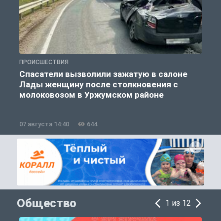
ПРОИСШЕСТВИЯ
П
Спасатели вызволили зажатую в салоне
Лады женщину после столкновения с
молоковозом в Уржумском районе
07 августа 14:40
644
0
Общество
1 из 12