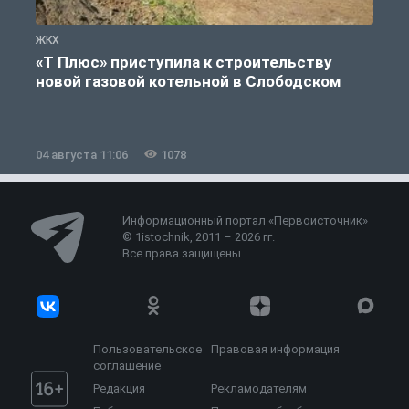
ЖКХ
Ж
«Т Плюс» приступила к строительству
новой газовой котельной в Слободском
04 августа 11:06
1078
0
Информационный портал «Первоисточник»
© 1istochnik, 2011 – 2026 гг.
Все права защищены
Пользовательское
Правовая информация
соглашение
Редакция
Рекламодателям