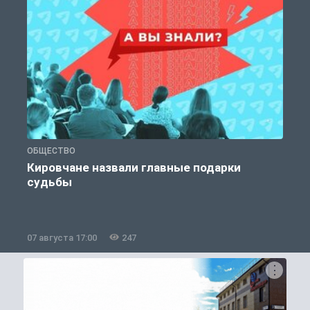
ОБЩЕСТВО
Э
Кировчане назвали главные подарки
судьбы
07 августа 17:00
247
0