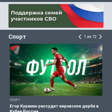
Спорт
1 из 12
СПОРТ
С
Егор Куракин рассудит кировское дерби в
Кубке России
«