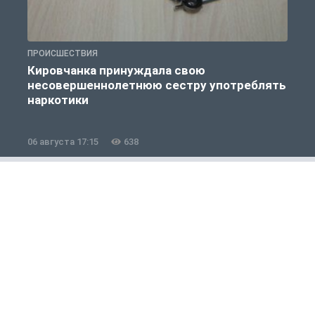
ПРОИСШЕСТВИЯ
П
Кировчанка принуждала свою
несовершеннолетнюю сестру употреблять
к
наркотики
06 августа 17:15
638
0
Общество
1 из 12