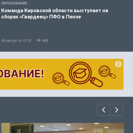
ОБРАЗОВАНИЕ
О
Команда Кировской области выступает на
С
сборах «Гвардеец» ПФО в Пензе
п
п
р
06 августа 13:10
468
0