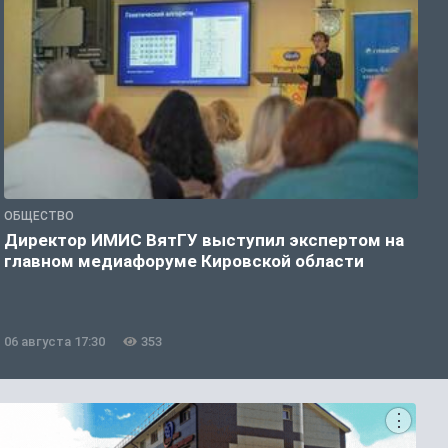
ОБЩЕСТВО
П
Директор ИМИС ВятГУ выступил экспертом на
К
главном медиафоруме Кировской области
н
н
06 августа 17:30
353
0