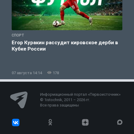
СПОРТ
С
Егор Куракин рассудит кировское дерби в
Кубке России
«
07 августа 14:14
178
0
Информационный портал «Первоисточник»
© 1istochnik, 2011 – 2026 гг.
Все права защищены