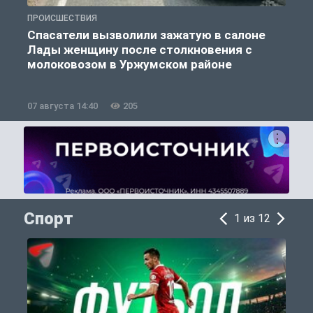
ПРОИСШЕСТВИЯ
П
Спасатели вызволили зажатую в салоне
Лады женщину после столкновения с
молоковозом в Уржумском районе
07 августа 14:40
205
0
Спорт
1 из 12