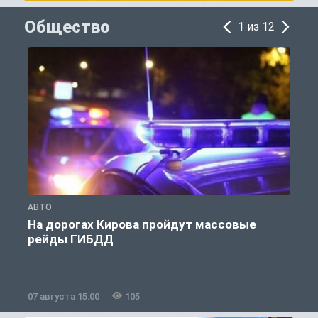
Общество
1 из 12
АВТО
О
На дорогах Кирова пройдут массовые
рейды ГИБДД
07 августа 15:00
105
0