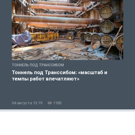
ТОННЕЛЬ ПОД ТРАНССИБОМ
Т
Тоннель под Транссибом: «масштаб и
темпы работ впечатляют»
э
04 августа 13:19
1185
2