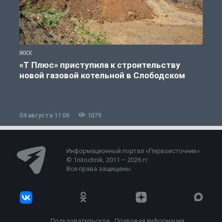
ЖКХ
Ж
«Т Плюс» приступила к строительству
новой газовой котельной в Слободском
04 августа 11:06
1079
0
Информационный портал «Первоисточник»
© 1istochnik, 2011 – 2026 гг.
Все права защищены
Пользовательское
Правовая информация