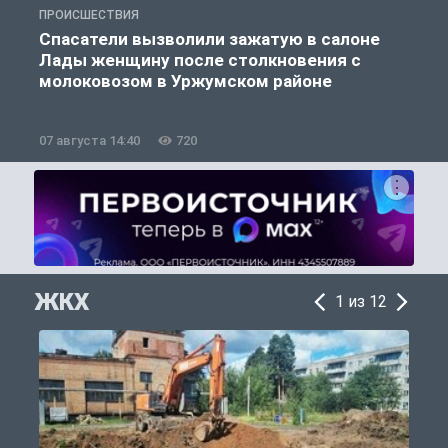
ПРОИСШЕСТВИЯ
П
Спасатели вызволили зажатую в салоне
Лады женщину после столкновения с
молоковозом в Уржумском районе
07 августа 14:40
720
0
ЖКХ
1 из 12