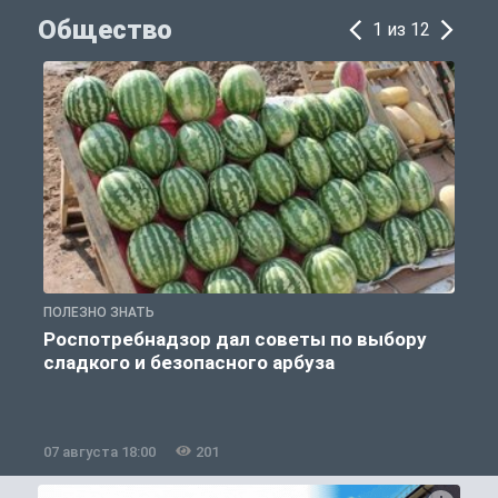
Общество
1 из 12
ПОЛЕЗНО ЗНАТЬ
О
Роспотребнадзор дал советы по выбору
сладкого и безопасного арбуза
07 августа 18:00
201
0