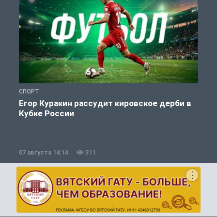
СПОРТ
С
Егор Куракин рассудит кировское дерби в
Кубке России
«
07 августа 14:14
311
0