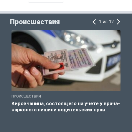
Происшествия
1 из 12
ПРОИСШЕСТВИЯ
П
Кировчанина, состоящего на учете у врача-
нарколога лишили водительских прав