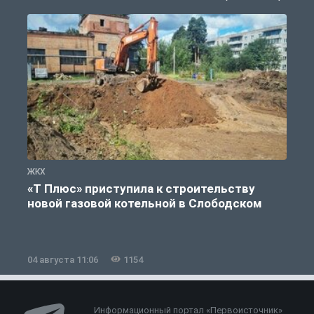
ЖКХ
Ж
«Т Плюс» приступила к строительству
новой газовой котельной в Слободском
04 августа 11:06
1154
0
Информационный портал «Первоисточник»