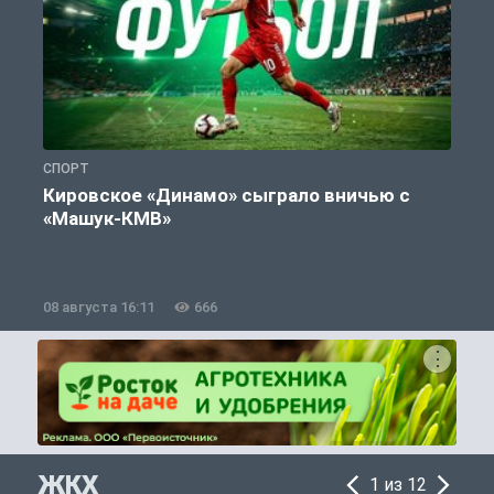
СПОРТ
С
Кировское «Динамо» сыграло вничью с
«Машук-КМВ»
в
08 августа 16:11
666
0
ЖКХ
1 из 12