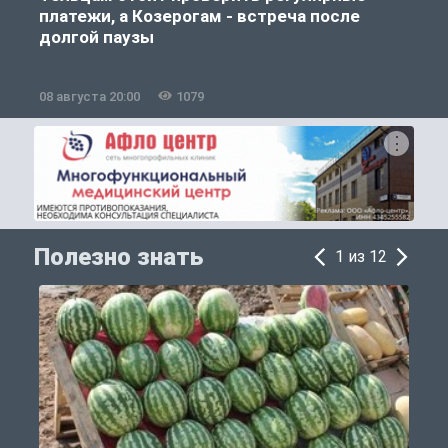
платежи, а Козерогам - встреча после
долгой паузы
08 августа 20:00
1079
0
Полезно знать
1 из 12