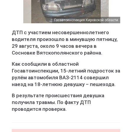
Госавтоинспекция Кировской области
Госавтоинспекция Кировской области
ДТП с участием несовершеннолетнего
водителя произошло в минувшую пятницу,
29 августа, около 9 часов вечера в
Сосновке Вятскополянского района.
Как сообщили в областной
Госавтоинспекции, 15-летний подросток за
рулём автомобиля ВАЗ-2114 совершил
наезд на 18-летнюю девушку – пешехода.
В результате происшествия девушка
получила травмы. По факту ДТП
проводится проверка.