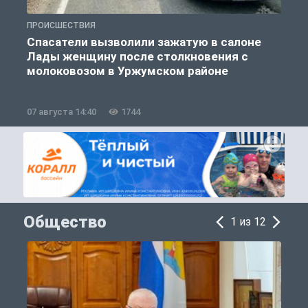
ПРОИСШЕСТВИЯ
П
Спасатели вызволили зажатую в салоне
Лады женщину после столкновения с
молоковозом в Уржумском районе
07 августа 14:40
1744
0
Общество
1 из 12