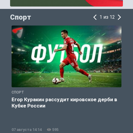
Спорт
1 из 12
СПОРТ
С
Егор Куракин рассудит кировское дерби в
Кубке России
«
07 августа 14:14
595
0