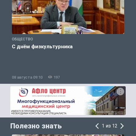
ОБЩЕСТВО
П
С днём физкультурника
08 августа 09:10
197
0
Полезно знать
1 из 12