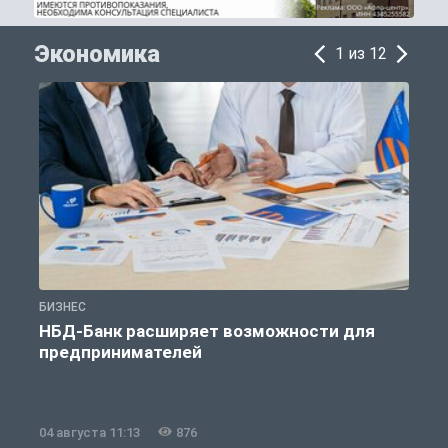
Экономика
1 из 12
БИЗНЕС
Б
НБД-Банк расширяет возможности для
предпринимателей
04 августа 11:13
876
2