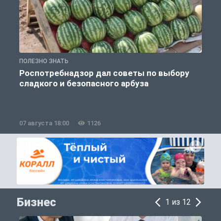
ПОЛЕЗНО ЗНАТЬ
П
Роспотребнадзор дал советы по выбору
сладкого и безопасного арбуза
07 августа 18:00
1126
0
Бизнес
1 из 12