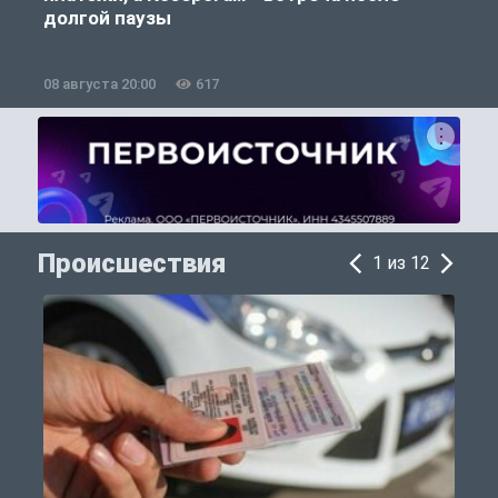
долгой паузы
08 августа 20:00
617
0
Происшествия
1 из 12