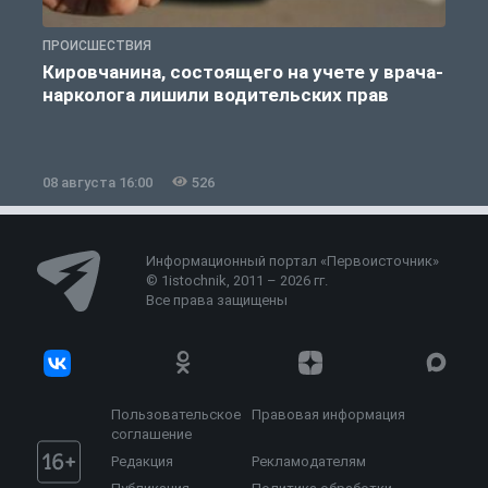
ПРОИСШЕСТВИЯ
П
Кировчанина, состоящего на учете у врача-
нарколога лишили водительских прав
08 августа 16:00
526
0
Информационный портал «Первоисточник»
© 1istochnik, 2011 – 2026 гг.
Все права защищены
Пользовательское
Правовая информация
соглашение
Редакция
Рекламодателям