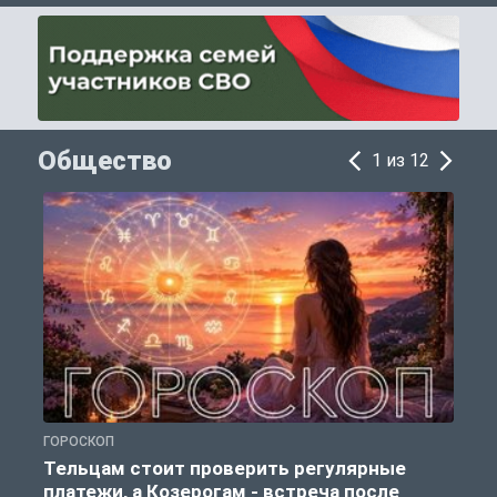
Общество
1 из 12
ГОРОСКОП
О
Тельцам стоит проверить регулярные
платежи, а Козерогам - встреча после