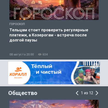
ГОРОСКОП
Г
Тельцам стоит проверить регулярные
платежи, а Козерогам - встреча после
долгой паузы
08 августа 20:00
634
0
Общество
1 из 12