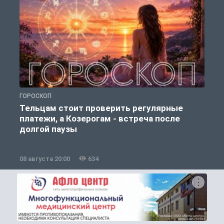
ГОРОСКОП
О
Тельцам стоит проверить регулярные
платежи, а Козерогам - встреча после
долгой паузы
08 августа 20:00
634
0