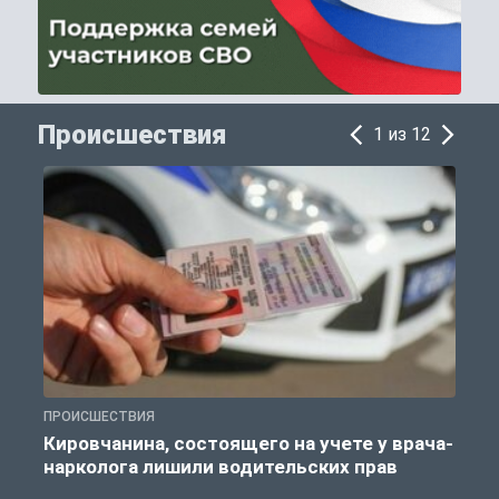
Происшествия
1 из 12
ПРОИСШЕСТВИЯ
П
Кировчанина, состоящего на учете у врача-
нарколога лишили водительских прав