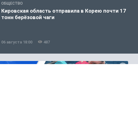
ОБЩЕСТВО
О
Кировская область отправила в Корею почти 17
Д
тонн берёзовой чаги
г
06 августа 18:00
487
0