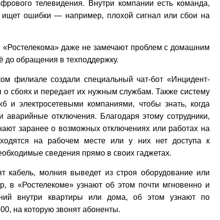
фрового телевидения. Внутри компании есть команда,
и ищет ошибки — например, плохой сигнал или сбои на
в «Ростелекома» даже не замечают проблем с домашним
ё до обращения в техподдержку.
ком филиале создали специальный чат-бот «Инцидент-
 о сбоях и передает их нужным службам. Также систему
б и электросетевыми компаниями, чтобы знать, когда
и аварийные отключения. Благодаря этому сотрудники,
нают заранее о возможных отключениях или работах на
ходятся на рабочем месте или у них нет доступа к
еобходимые сведения прямо в своих гаджетах.
дят кабель, молния выведет из строя оборудование или
р, в «Ростелекоме» узнают об этом почти мгновенно и
ений внутри квартиры или дома, об этом узнают по
00, на которую звонят абоненты.