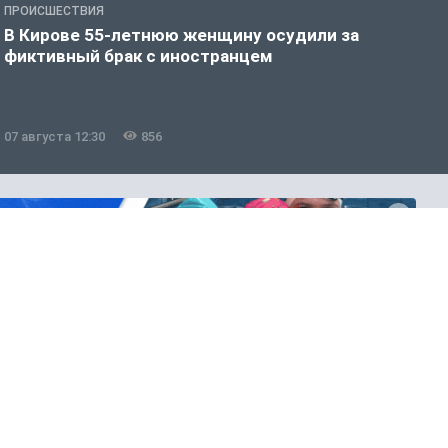
ПРОИСШЕСТВИЯ
П
В Кирове 55-летнюю женщину осудили за
В
фиктивный брак с иностранцем
07 августа 12:30
856
0