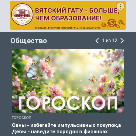
Общество
1 из 12
ГОРОСКОП
П
Овны - избегайте импульсивных покупок,а
Девы - наведите порядок в финансах