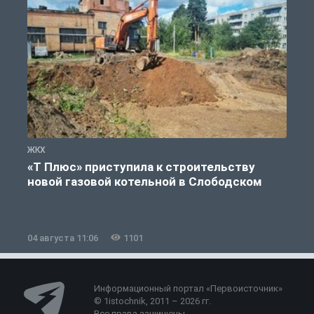
ЖКХ
Ж
«Т Плюс» приступила к строительству
новой газовой котельной в Слободском
04 августа 11:06
1101
0
Информационный портал «Первоисточник»
© 1istochnik, 2011 – 2026 гг.
Все права защищены