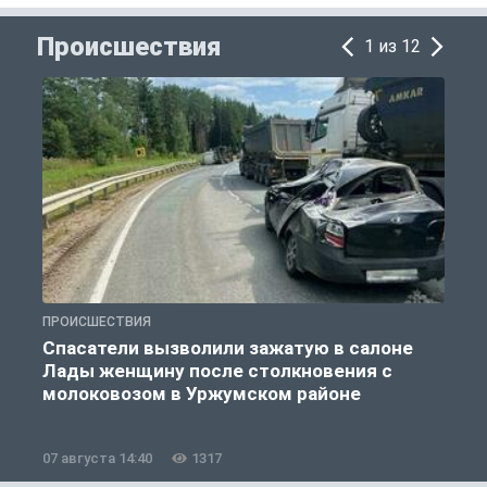
Происшествия
1 из 12
ПРОИСШЕСТВИЯ
П
Спасатели вызволили зажатую в салоне
Лады женщину после столкновения с
молоковозом в Уржумском районе
07 августа 14:40
1317
0