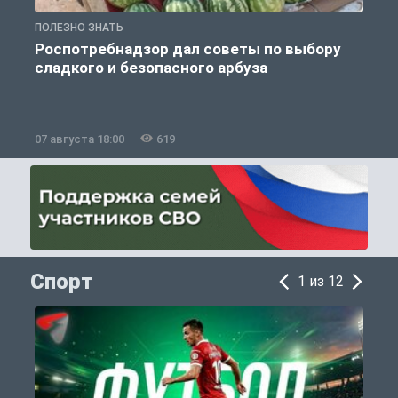
ПОЛЕЗНО ЗНАТЬ
П
Роспотребнадзор дал советы по выбору
сладкого и безопасного арбуза
07 августа 18:00
619
0
Спорт
1 из 12