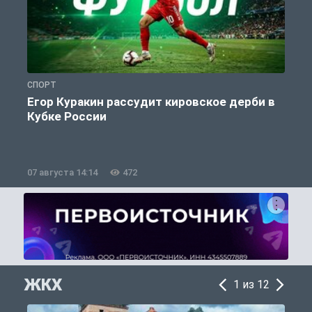
СПОРТ
С
Егор Куракин рассудит кировское дерби в
Кубке России
«
07 августа 14:14
472
0
ЖКХ
1 из 12