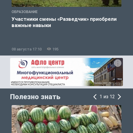
ОБРАЗОВАНИЕ
П
Участники смены «Разведчик» приобрели
К
важные навыки
08 августа 17:10
195
0
Полезно знать
1 из 12