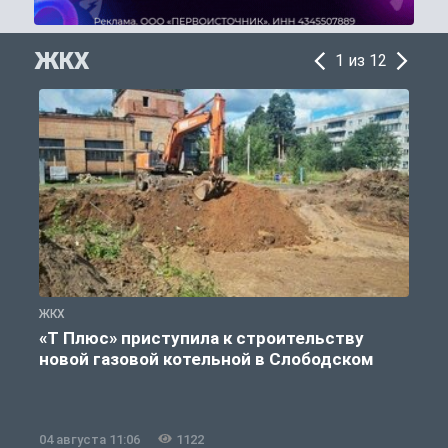
ЖКХ
1 из 12
ЖКХ
Ж
«Т Плюс» приступила к строительству
новой газовой котельной в Слободском
04 августа 11:06
1122
0