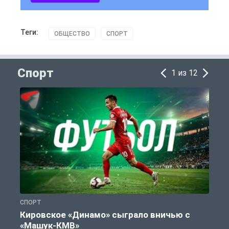
Теги:
ОБЩЕСТВО
СПОРТ
Спорт
1 из 12
СПОРТ
С
Кировское «Динамо» сыграло вничью с
«Машук-КМВ»