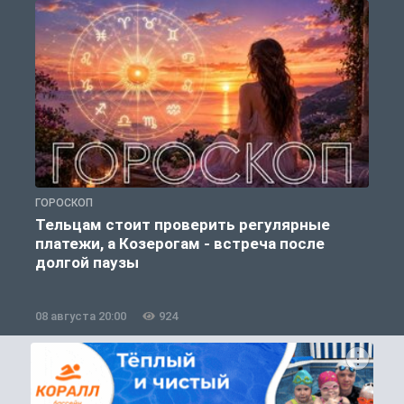
ГОРОСКОП
О
Тельцам стоит проверить регулярные
платежи, а Козерогам - встреча после
долгой паузы
08 августа 20:00
924
0