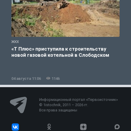
ЖКХ
Ж
«Т Плюс» приступила к строительству
новой газовой котельной в Слободском
04 августа 11:06
1146
0
Информационный портал «Первоисточник»
© 1istochnik, 2011 – 2026 гг.
Все права защищены