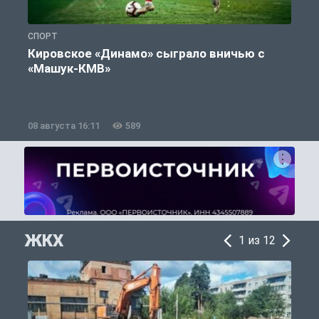
СПОРТ
С
Кировское «Динамо» сыграло вничью с
«Машук-КМВ»
в
08 августа 16:11
589
0
ЖКХ
1 из 12