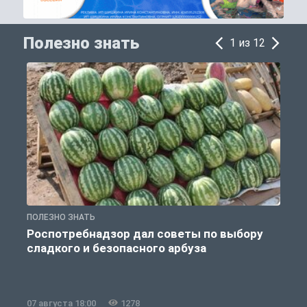
Полезно знать
1 из 12
ПОЛЕЗНО ЗНАТЬ
П
Роспотребнадзор дал советы по выбору
сладкого и безопасного арбуза
07 августа 18:00
1278
0