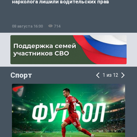
нарколога лишили водительских прав
08 августа 16:00
714
0
Спорт
1 из 12